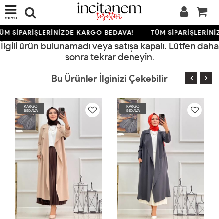
menü
ÜM SİPARİŞLERİNİZDE KARGO BEDAVA!
TÜM SİPARİŞLERİNİ
İlgili ürün bulunamadı veya satışa kapalı. Lütfen daha
sonra tekrar deneyin.
Bu Ürünler İlginizi Çekebilir
KARGO
KARGO
BEDAVA
BEDAVA