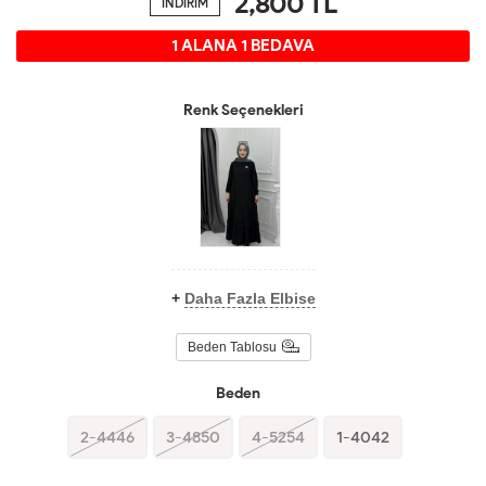
2,800
TL
İNDİRİM
1 ALANA 1 BEDAVA
Renk Seçenekleri
+
Daha Fazla Elbise
Beden Tablosu
Beden
2-4446
3-4850
4-5254
1-4042