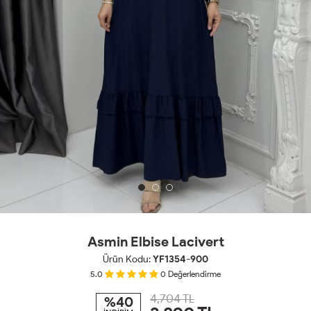
Asmin Elbise Lacivert
Ürün Kodu:
YF1354-900
5.0
0
Değerlendirme
4,704 TL
%40