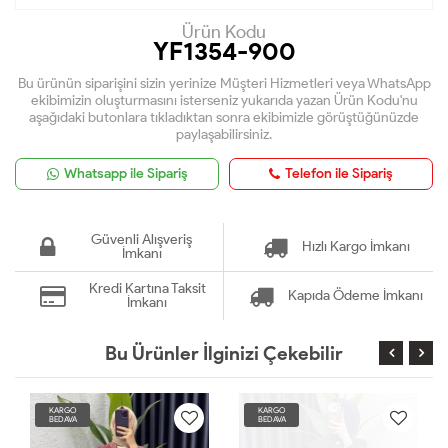
Ürün Kodu
YF1354-900
Bu ürünün siparişini sizin yerinize Müşteri Hizmetleri veya WhatsApp
ekibimizin oluşturmasını isterseniz yukarıda yazan Ürün Kodu'nu
aşağıdaki butonlara tıkladıktan sonra ekibimizle görüştüğünüzde
paylaşabilirsiniz.
Whatsapp ile Sipariş
Telefon ile Sipariş
Güvenli Alışveriş
Hızlı Kargo İmkanı
İmkanı
Kredi Kartına Taksit
Kapıda Ödeme İmkanı
İmkanı
Bu Ürünler İlginizi Çekebilir
KARGO
KARGO
BEDAVA
BEDAVA