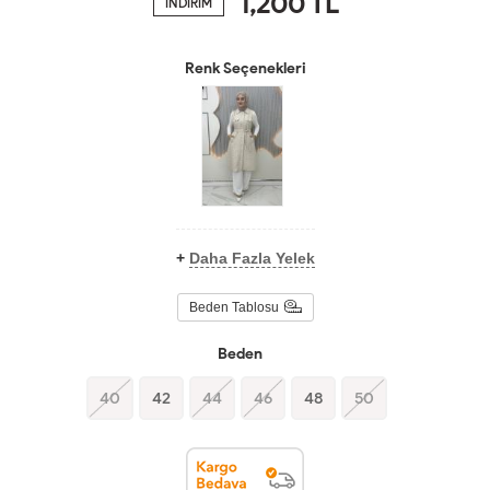
1,200
TL
İNDİRİM
Renk Seçenekleri
+
Daha Fazla Yelek
Beden Tablosu
Beden
40
42
44
46
48
50