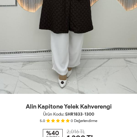
Alin Kapitone Yelek Kahverengi
Ürün Kodu:
SHR1833-1300
5.0
0
Değerlendirme
2,016 TL
%40