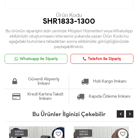
Ürün Kodu
SHR1833-1300
Bu ürünün siparişini sizin yerinize Müşteri Hizmetleri veya WhatsApp
ekibimizin oluşturmasını isterseniz yukarıda yazan Ürün Kodu'nu
aşağıdaki butonlara tıkladıktan sonra ekibimizle görüştüğünüzde
paylaşabilirsiniz.
Whatsapp ile Sipariş
Telefon ile Sipariş
Güvenli Alışveriş
Hızlı Kargo İmkanı
İmkanı
Kredi Kartına Taksit
Kapıda Ödeme İmkanı
İmkanı
Bu Ürünler İlginizi Çekebilir
KARGO
KARGO
BEDAVA
BEDAVA