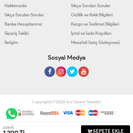
Hakkımızda
Sıkça Sorulan Sorular
Sıkça Sorulan Sorular
Gizlilik ve Kvkk Bilgileri
Banka Hesaplarımız
Kargo ve Teslimat Bilgileri
Sipariş Takibi
İptal ve İade Koşulları
İletişim
Mesafeli Satış Sözleşmesi
Sosyal Medya
Copyrights © 2026 İnci Tanem Tesettür
Geliştir - powered by innovation
2,016 TL
SEPETE EKLE
1,200
TL