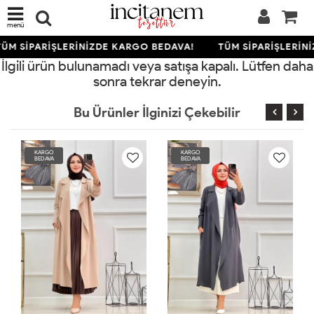
menü
ÜM SİPARİŞLERİNİZDE KARGO BEDAVA!
TÜM SİPARİŞLERİN
İlgili ürün bulunamadı veya satışa kapalı. Lütfen daha
sonra tekrar deneyin.
Bu Ürünler İlginizi Çekebilir
KARGO
KARGO
BEDAVA
BEDAVA