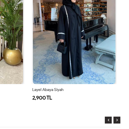
Sera Abaya Takım Siyah
La
4,700 TL
2