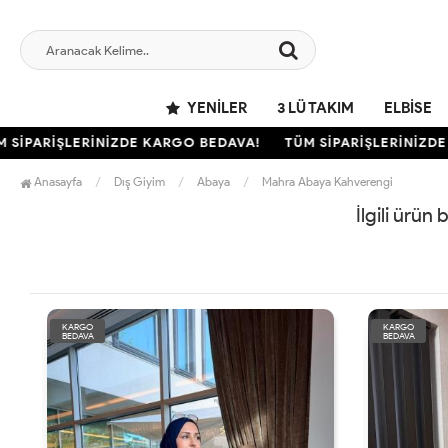
YENILER
3 LÜ TAKIM
ELBISE
SİPARİŞLERİNİZDE KARGO BEDAVA!
TÜM SİPARİŞLERİNİZDE 
Anasayfa
Dış Giyim
Abaya
Mahra Abaya Kahverengi
İlgili ürün
KARGO
KARGO
BEDAVA
BEDAVA