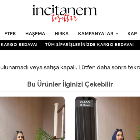
ETEK
HAŞEMA
HIRKA
KAMPANYALAR
KAP
KARGO BEDAVA!
TÜM SİPARİŞLERİNİZDE KARGO BEDAVA!
T
 bulunamadı veya satışa kapalı. Lütfen daha sonra tek
Bu Ürünler İlginizi Çekebilir
KARGO
BEDAVA