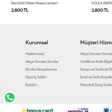
SOLEA ABAYA Siyah
SOLEA ABAYA
2,800 TL
2,800 TL
Kurumsal
Müşteri Hizme
Hakkımızda
Sıkça Sorulan Sorul
Sıkça Sorulan Sorular
Gizlilik ve Kvkk Bilgil
Banka Hesaplarımız
Kargo ve Teslimat Bil
Sipariş Takibi
İptal ve İade Koşulla
İletişim
Mesafeli Satış Sözl