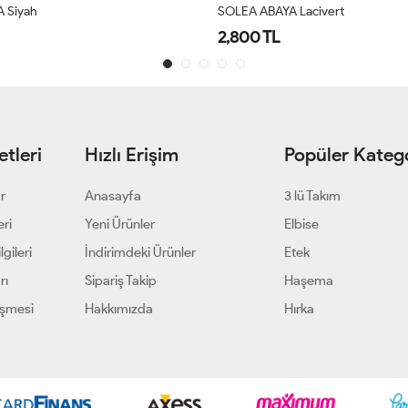
 Lacivert
SOLEA ABAYA Bej
2,800 TL
tleri
Hızlı Erişim
Popüler Katego
ar
Anasayfa
3 lü Takım
eri
Yeni Ürünler
Elbise
gileri
İndirimdeki Ürünler
Etek
rı
Sipariş Takip
Haşema
eşmesi
Hakkımızda
Hırka