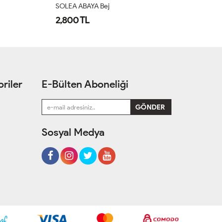
SOLEA ABAYA Kahverengi
Li
2,800 TL
2
riler
E-Bülten Aboneliği
Sosyal Medya